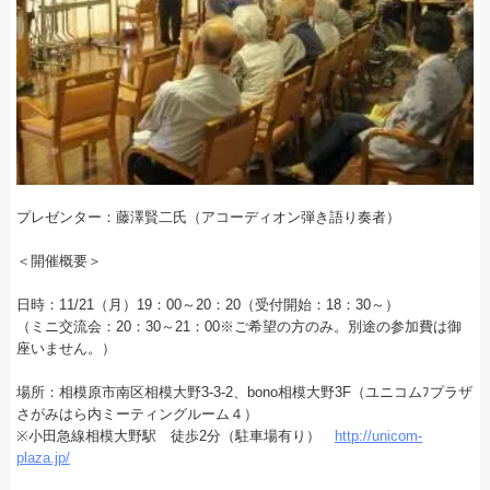
プレゼンター：藤澤賢二氏（アコーディオン弾き語り奏者）
＜開催概要＞
日時：11/21（月）19：00～20：20（受付開始：18：30～）
（ミニ交流会：20：30～21：00※ご希望の方のみ。別途の参加費は御
座いません。）
場所：相模原市南区相模大野3-3-2、bono相模大野3F（ユニコムﾌプラザ
さがみはら内ミーティングルーム４）
※小田急線相模大野駅 徒歩2分（駐車場有り）
http://unicom-
plaza.jp/