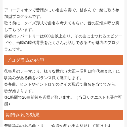
アコーディオンで昔懐かしい名曲を奏で、皆さんで一緒に歌う参
加型プログラムです。
歌う前に、クイズ形式で曲名を考えてもらい、昔の記憶を呼び戻
してもらいます。
奏者のレパートリーは600曲以上あり、その曲にまつわるエピソー
ドや、当時の時代背景をたくさんお話しできるのが魅力のプログ
ラムです。
プログラムの内容
①毎月のテーマより、様々な世代（大正～昭和10年代生まれ）に
馴染みがある曲をバランス良く選曲します。
②各曲、ヒントやイントロでのクイズ形式で曲名を当ててから、
歌が始まります。
③1時間で20曲前後を皆様と歌います。（当日リクエストも受付可
能）
期待される効果
昔馴染みのある曲より、ご自身の思い出を想起して頂けます。