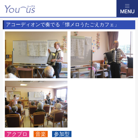
アコーディオンで奏でる「懐メロうたごえカフェ」
アクプロ
音楽
参加型