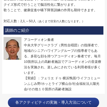
クイズ形式で行うことで脳活性化に繋がります。
歌うことで、健康促進や嚥下障害訓練の作用も期待できます。
対応人数：2人～50人
（あくまで目安の人数になります。）
講師のご紹介
アコーディオン奏者
中央大学グリークラブ（男性合唱団）の指揮者で、
地域のシニアハワイアングループの指導者でもあ
る、多彩な顔を持つアコーディオン奏者です。毎月
10箇所以上の高齢者施設でアコーディオンの音楽療
法を実施され、楽しみにされている利用者様が多く
います。
【実績】：フェリエ ドゥ 横浜鴨居/ライフコミュー
ンふじみ野/ホッとライブ横山台/社会福祉法人陽光
会/その他１０箇所の高齢者施設
各アクティビティの実施・導入方法について