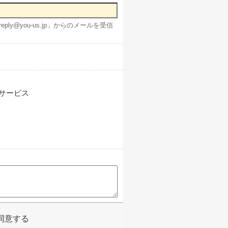
ly@you-us.jp」からのメールを受信
サービス
同意する