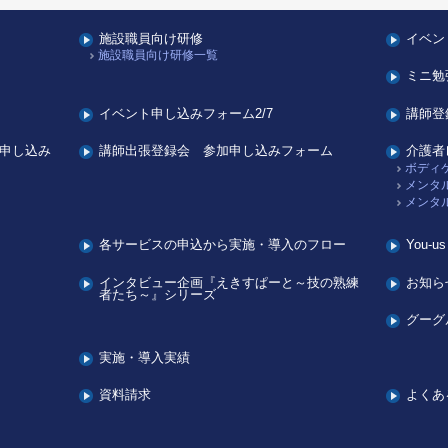
施設職員向け研修
イベン
施設職員向け研修一覧
ミニ勉
イベント申し込みフォーム2/7
講師登
申し込み
講師出張登録会 参加申し込みフォーム
介護者
ボディ
メンタ
メンタ
各サービスの申込から実施・導入のフロー
You-
インタビュー企画『えきすぱーと～技の熟練
お知ら
者たち～』シリーズ
グーグ
実施・導入実績
資料請求
よくあ