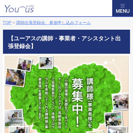
TOP
>
講師出張登録会 参加申し込みフォーム
【ユーアスの講師・事業者・アシスタント出
張登録会】