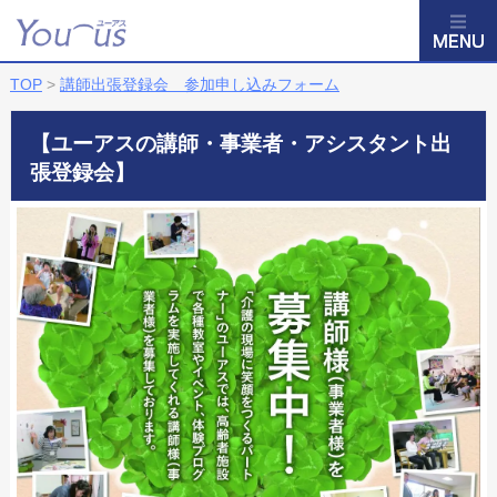
TOP
>
講師出張登録会 参加申し込みフォーム
【ユーアスの講師・事業者・アシスタント出
張登録会】